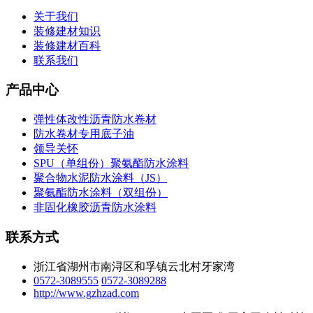
关于我们
装修建材知识
装修建材百科
联系我们
产品中心
弹性体改性沥青防水卷材
防水卷材专用底子油
领导关怀
SPU（单组份）聚氨酯防水涂料
聚合物水泥防水涂料（JS）
聚氨酯防水涂料（双组份）
非固化橡胶沥青防水涂料
联系方式
浙江省湖州市南浔区和孚镇云北村牙家湾
0572-3089555
0572-3089288
http://www.gzhzad.com