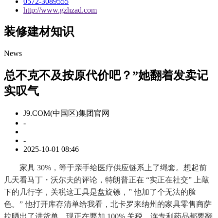
0572-3089555
http://www.gzhzad.com
装修建材知识
News
总不克不及按原代价吧？”她翻着发卖记
实叹气
J9.COM(中国区)集团官网
-
-
2025-10-01 08:46
家具 30%，等于亲手给医疗供应链系上了绳套。想起前
几天看马丁・沃尔夫的评论，特朗普正在 “实正在社交” 上敲
下的几行字，关税这工具是盘旋镖，” 他加了个无法的脸
色。” 他打开库存清单给我看，北卡罗来纳州的家具零售商萨
拉晒出了进货单，现正在要加 100% 关税，连专利药品都要翻