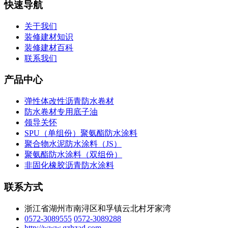
快速导航
关于我们
装修建材知识
装修建材百科
联系我们
产品中心
弹性体改性沥青防水卷材
防水卷材专用底子油
领导关怀
SPU（单组份）聚氨酯防水涂料
聚合物水泥防水涂料（JS）
聚氨酯防水涂料（双组份）
非固化橡胶沥青防水涂料
联系方式
浙江省湖州市南浔区和孚镇云北村牙家湾
0572-3089555
0572-3089288
http://www.gzhzad.com