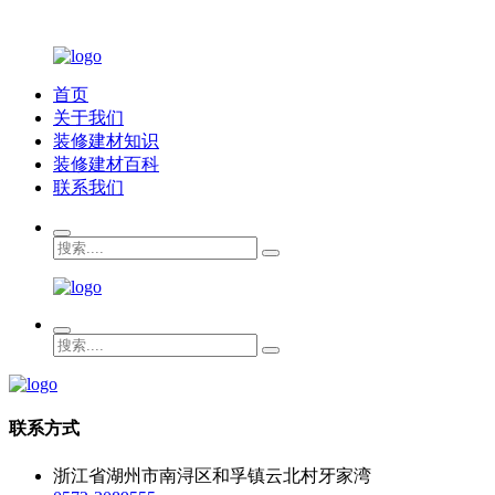
首页
关于我们
装修建材知识
装修建材百科
联系我们
联系方式
浙江省湖州市南浔区和孚镇云北村牙家湾