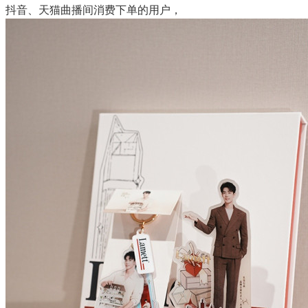
抖音、天猫曲播间消费下单的用户，